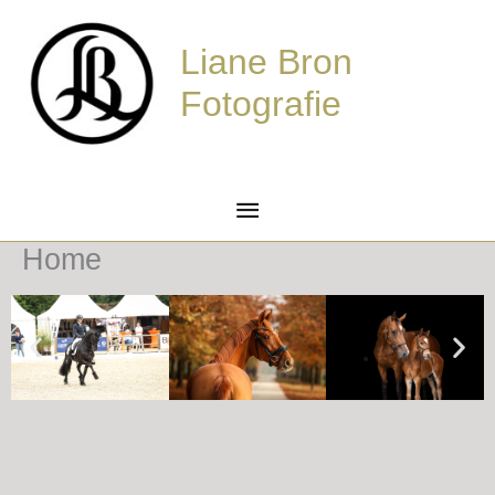
Ga
Hoofdmenu
naar
Liane Bron
de
Fotografie
inhoud
Home