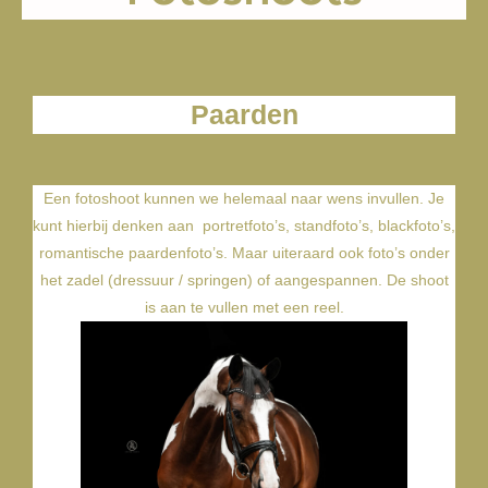
Paarden
Een fotoshoot kunnen we helemaal naar wens invullen. Je
kunt hierbij denken aan portretfoto’s, standfoto’s, blackfoto’s,
romantische paardenfoto’s. Maar uiteraard ook foto’s onder
het zadel (dressuur / springen) of aangespannen. De shoot
is aan te vullen met een reel.